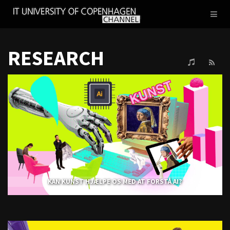
IT
Toggl
UNIVERSITY
naviga
OF
COPENHAGEN
RESEARCH
KAN KUNST HJÆLPE OS MED AT FORSTÅ AI?