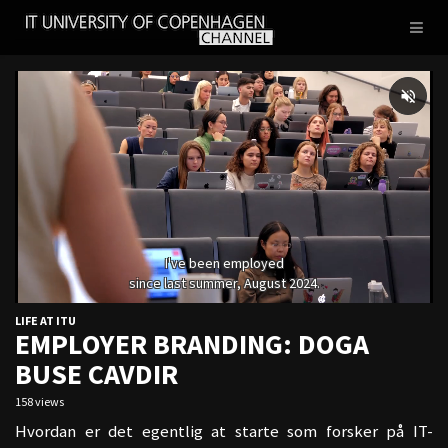
IT
Toggl
UNIVERSITY
naviga
OF
COPENHAGEN
LIFE AT ITU
EMPLOYER BRANDING: DOGA
BUSE CAVDIR
158 views
Hvordan er det egentlig at starte som forsker på IT-