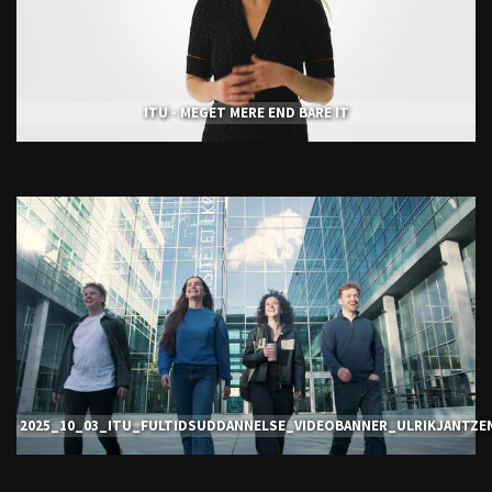
ITU - MEGET MERE END BARE IT
2025_10_03_ITU_FULTIDSUDDANNELSE_VIDEOBANNER_ULRIKJANTZE