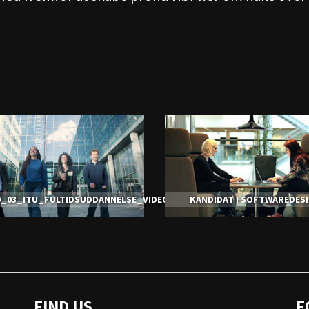
0_03_ITU_FULTIDSUDDANNELSE_VIDEOBANNER_ULRIKJANTZEN
KANDIDAT I SOFTWAREDES
FIND US
F