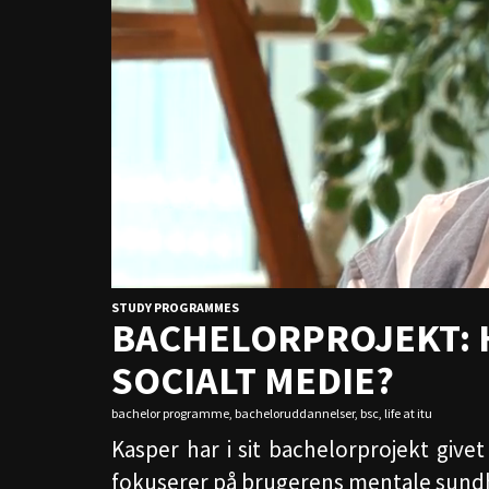
STUDY PROGRAMMES
BACHELORPROJEKT: 
SOCIALT MEDIE?
bachelor programme
,
bacheloruddannelser
,
bsc
,
life at itu
Kasper har i sit bachelorprojekt give
fokuserer på brugerens mentale sundhe