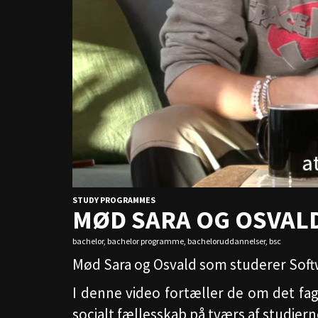
STUDY PROGRAMMES
MØD SARA OG OSVAL
bachelor
,
bachelor programme
,
bacheloruddannelser
,
bsc
Mød Sara og Osvald som studerer Soft
I denne video fortæller de om det fag
socialt fællesskab på tværs af studiern