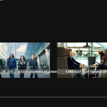
0_03_ITU_FULTIDSUDDANNELSE_VIDEOBANNER_ULRIKJANTZEN
KANDIDAT I SOFTWAREDES